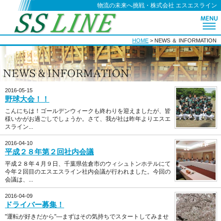
物流の未来へ挑戦・株式会社 エスエスライン
HOME
>
NEWS ＆ INFORMATION
2016-05-15
野球大会！！
こんにちは！ゴールデンウィークも終わりを迎えましたが、皆
様いかがお過ごしでしょうか。さて、我が社は昨年よりエスエ
スライン...
2016-04-10
平成２８年第２回社内会議
平成２８年４月９日、千葉県佐倉市のウィシュトンホテルにて
今年２回目のエスエスライン社内会議が行われました。今回の
会議は、...
2016-04-09
ドライバー募集！
"運転が好きだから"―まずはその気持ちでスタートしてみませ